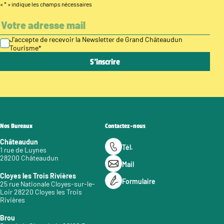
«
*
» indique les champs nécessaires
J’accepte de recevoir la Newsletter de Grand Châteaudun
Tourisme
*
Nos Bureaux
Contactez-nous
Châteaudun
Tél.
1 rue de Luynes
28200 Châteaudun
Mail
Cloyes les Trois Rivières
Formulaire
25 rue Nationale Cloyes-sur-le-
Loir 28220 Cloyes les Trois
Rivières
Brou