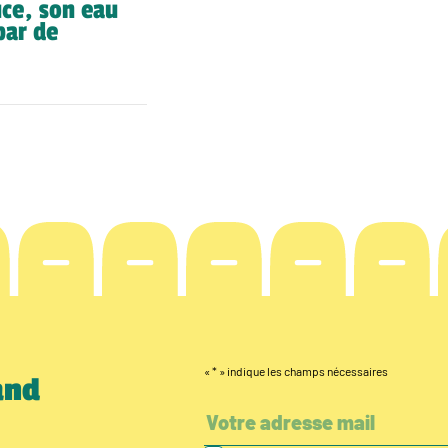
ce, son eau
par de
«
*
» indique les champs nécessaires
and