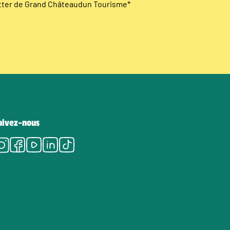
etter de Grand Châteaudun Tourisme
*
uivez-nous
Instagram
Facebook
Youtube
LinkedIn
Tiktok