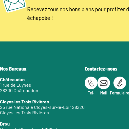
Recevez tous nos bons plans pour profiter d
échappée !
Nos Bureaux
Contactez-nous
Châteaudun
1 rue de Luynes
28200 Châteaudun
Tél.
Mail
Formulair
Cloyes les Trois Rivières
25 rue Nationale Cloyes-sur-le-Loir 28220
Cloyes les Trois Rivières
Brou