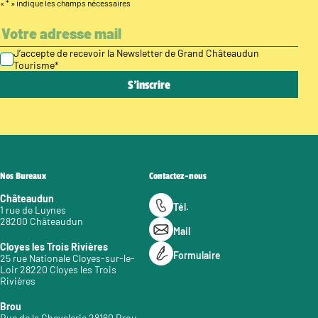
«
*
» indique les champs nécessaires
J’accepte de recevoir la Newsletter de Grand Châteaudun
Tourisme
*
Nos Bureaux
Contactez-nous
Châteaudun
Tél.
1 rue de Luynes
28200 Châteaudun
Mail
Cloyes les Trois Rivières
Formulaire
25 rue Nationale Cloyes-sur-le-
Loir 28220 Cloyes les Trois
Rivières
Brou
Rue de la Chevalerie 28160 Brou