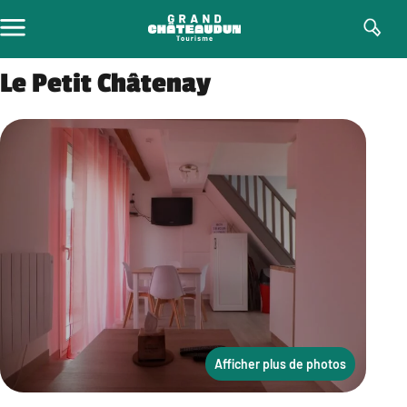
Aller
au
contenu
Le Petit Châtenay
Afficher plus de photos