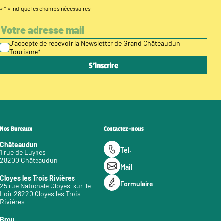
«
*
» indique les champs nécessaires
J’accepte de recevoir la Newsletter de Grand Châteaudun
Tourisme
*
Nos Bureaux
Contactez-nous
Châteaudun
Tél.
1 rue de Luynes
28200 Châteaudun
Mail
Cloyes les Trois Rivières
Formulaire
25 rue Nationale Cloyes-sur-le-
Loir 28220 Cloyes les Trois
Rivières
Brou