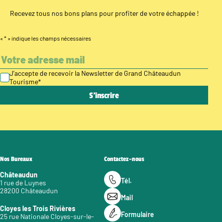
Recevez tous nos bons plans pour profiter de votre échappée !
«
*
» indique les champs nécessaires
J’accepte de recevoir la Newsletter de Grand Châteaudun
Tourisme
*
Nos Bureaux
Contactez-nous
Châteaudun
Tél.
1 rue de Luynes
28200 Châteaudun
Mail
Cloyes les Trois Rivières
Formulaire
25 rue Nationale Cloyes-sur-le-