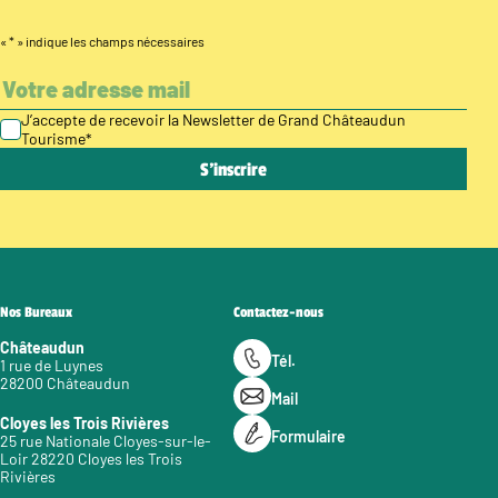
«
*
» indique les champs nécessaires
J’accepte de recevoir la Newsletter de Grand Châteaudun
Tourisme
*
Nos Bureaux
Contactez-nous
Châteaudun
Tél.
1 rue de Luynes
28200 Châteaudun
Mail
Cloyes les Trois Rivières
Formulaire
25 rue Nationale Cloyes-sur-le-
Loir 28220 Cloyes les Trois
Rivières