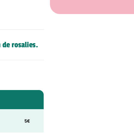
 de rosalies.
5€