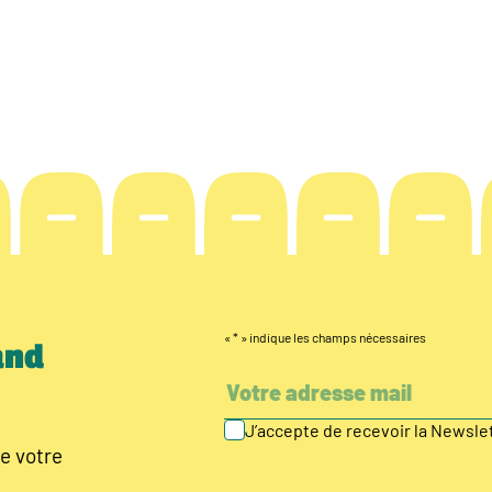
«
*
» indique les champs nécessaires
and
J’accepte de recevoir la Newsl
e votre