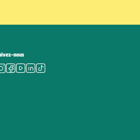
uivez-nous
Instagram
Facebook
Youtube
LinkedIn
Tiktok