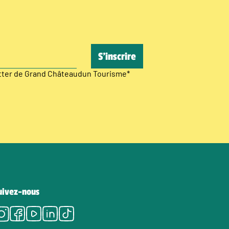
etter de Grand Châteaudun Tourisme
*
uivez-nous
Instagram
Facebook
Youtube
LinkedIn
Tiktok