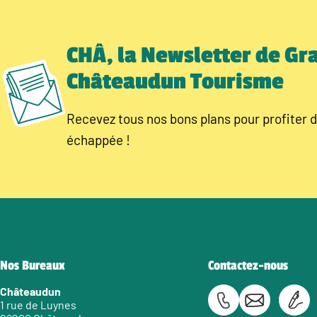
CHÂ, la Newsletter de Gr
Châteaudun Tourisme
Recevez tous nos bons plans pour profiter d
échappée !
Nos Bureaux
Contactez-nous
Châteaudun
1 rue de Luynes