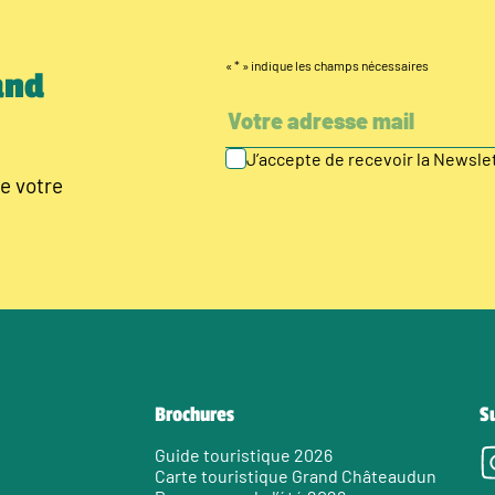
«
*
» indique les champs nécessaires
and
J’accepte de recevoir la Newsl
e votre
Brochures
S
Guide touristique 2026
Carte touristique Grand Châteaudun