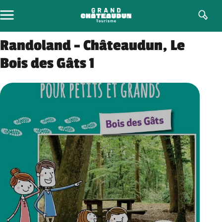
Aller
au
contenu
Randoland – Châteaudun, Le
Bois des Gâts 1