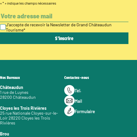
«
*
» indique les champs nécessaires
J’accepte de recevoir la Newsletter de Grand Châteaudun
Tourisme
*
Nos Bureaux
Contactez-nous
Châteaudun
Tél.
1 rue de Luynes
28200 Châteaudun
Mail
Cloyes les Trois Rivières
Formulaire
25 rue Nationale Cloyes-sur-le-
Loir 28220 Cloyes les Trois
Rivières
Brou