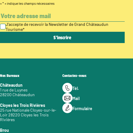
«
*
» indique les champs nécessaires
J’accepte de recevoir la Newsletter de Grand Châteaudun
Tourisme
*
Nos Bureaux
Contactez-nous
Châteaudun
Tél.
1 rue de Luynes
28200 Châteaudun
Mail
Cloyes les Trois Rivières
Formulaire
25 rue Nationale Cloyes-sur-le-
Loir 28220 Cloyes les Trois
Rivières
Brou