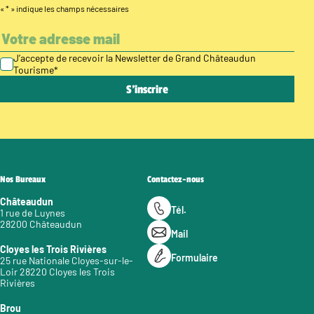
«
*
» indique les champs nécessaires
J’accepte de recevoir la Newsletter de Grand Châteaudun
Tourisme
*
Nos Bureaux
Contactez-nous
Châteaudun
Tél.
1 rue de Luynes
28200 Châteaudun
Mail
Cloyes les Trois Rivières
Formulaire
25 rue Nationale Cloyes-sur-le-
Loir 28220 Cloyes les Trois
Rivières
Brou