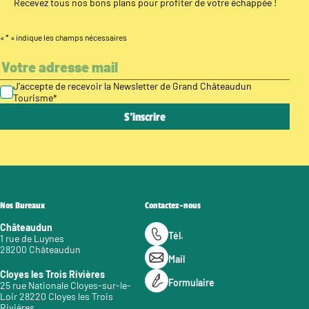
Recevez tous nos bons plans pour profiter de votre échappée !
«
*
» indique les champs nécessaires
J’accepte de recevoir la Newsletter de Grand Châteaudun
Tourisme
*
Nos Bureaux
Contactez-nous
Châteaudun
Tél.
1 rue de Luynes
28200 Châteaudun
Mail
Cloyes les Trois Rivières
Formulaire
25 rue Nationale Cloyes-sur-le-
Loir 28220 Cloyes les Trois
Rivières