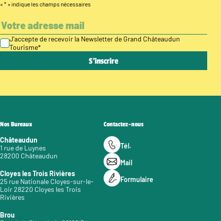
«
*
» indique les champs nécessaires
J’accepte de recevoir la Newsletter de Grand Châteaudun
Tourisme
*
Nos Bureaux
Contactez-nous
Châteaudun
Tél.
1 rue de Luynes
28200 Châteaudun
Mail
Cloyes les Trois Rivières
Formulaire
25 rue Nationale Cloyes-sur-le-
Loir 28220 Cloyes les Trois
Rivières
Brou