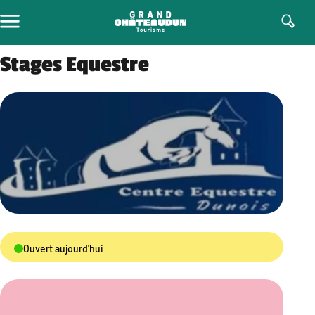
Aller
au
contenu
Stages Equestre
Ouvert aujourd'hui