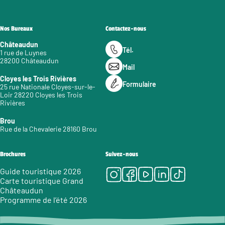
Nos Bureaux
Contactez-nous
Châteaudun
Tél.
1 rue de Luynes
28200 Châteaudun
Mail
Cloyes les Trois Rivières
Formulaire
25 rue Nationale Cloyes-sur-le-
Loir 28220 Cloyes les Trois
Rivières
Brou
Rue de la Chevalerie 28160 Brou
Brochures
Suivez-nous
Instagram
Facebook
Youtube
LinkedIn
Tiktok
Guide touristique 2026
Carte touristique Grand
Châteaudun
Programme de l’été 2026