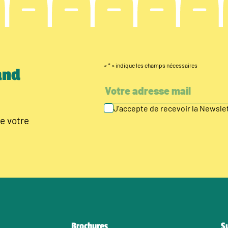
«
*
» indique les champs nécessaires
and
J’accepte de recevoir la Newsl
e votre
Brochures
S