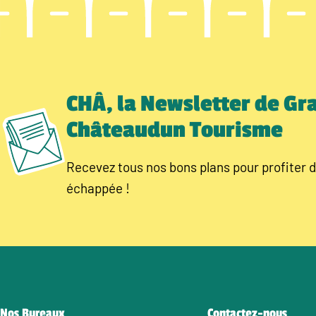
CHÂ, la Newsletter de Gr
Châteaudun Tourisme
Recevez tous nos bons plans pour profiter d
échappée !
Nos Bureaux
Contactez-nous