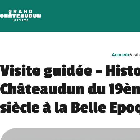
Aller
au
contenu
Accueil
>
Visit
Visite guidée – Hist
Châteaudun du 19è
siècle à la Belle Ep