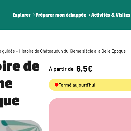
Explorer
Préparer mon échappée
Activités & Visites
e guidée – Histoire de Châteaudun du 19ème siècle à la Belle Epoque
oire de
6.5€
À partir de
me
Fermé aujourd'hui
oque