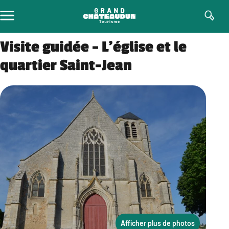
Aller
au
contenu
Visite guidée – L’église et le
quartier Saint-Jean
Afficher plus de photos