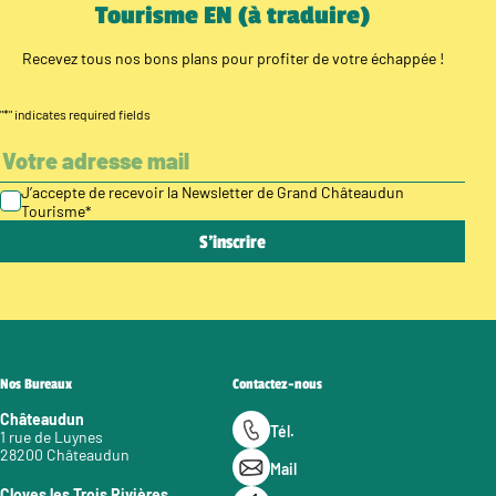
Tourisme EN (à traduire)
Recevez tous nos bons plans pour profiter de votre échappée !
"
*
" indicates required fields
J’accepte de recevoir la Newsletter de Grand Châteaudun
Tourisme
*
Nos Bureaux
Contactez-nous
Châteaudun
Tél.
1 rue de Luynes
28200 Châteaudun
Mail
Cloyes les Trois Rivières