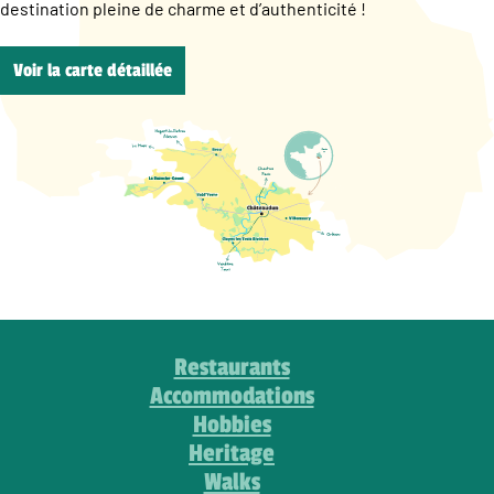
destination pleine de charme et d’authenticité !
Voir la carte détaillée
Restaurants
Accommodations
Hobbies
Heritage
Walks