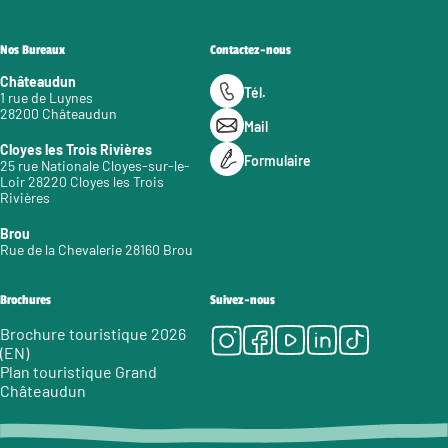
Nos Bureaux
Contactez-nous
Châteaudun
Tél.
1 rue de Luynes
28200 Châteaudun
Mail
Cloyes les Trois Rivières
Formulaire
25 rue Nationale Cloyes-sur-le-
Loir 28220 Cloyes les Trois
Rivières
Brou
Rue de la Chevalerie 28160 Brou
Brochures
Suivez-nous
Instagram
Facebook
Youtube
LinkedIn
Tiktok
Brochure touristique 2026
(EN)
Plan touristique Grand
Châteaudun