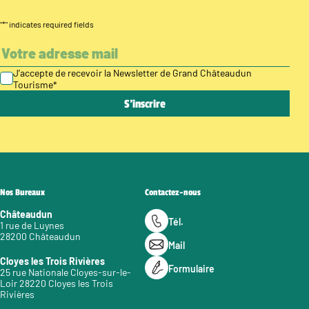
"
*
" indicates required fields
J’accepte de recevoir la Newsletter de Grand Châteaudun
Tourisme
*
Nos Bureaux
Contactez-nous
Châteaudun
Tél.
1 rue de Luynes
28200 Châteaudun
Mail
Cloyes les Trois Rivières
Formulaire
25 rue Nationale Cloyes-sur-le-
Loir 28220 Cloyes les Trois
Rivières