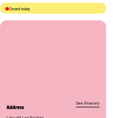
Closed today
See itinerary
Address
Lieu-dit Les Roches