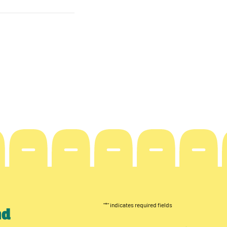
"
*
" indicates required fields
nd