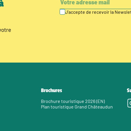
à
J’accepte de recevoir la Newsl
votre
Brochures
S
Brochure touristique 2026 (EN)
Plan touristique Grand Châteaudun
e