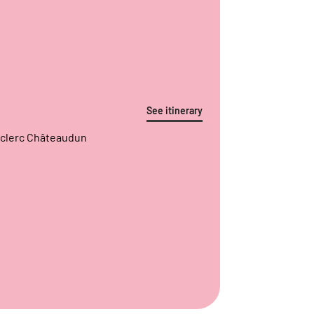
See itinerary
Leclerc Châteaudun