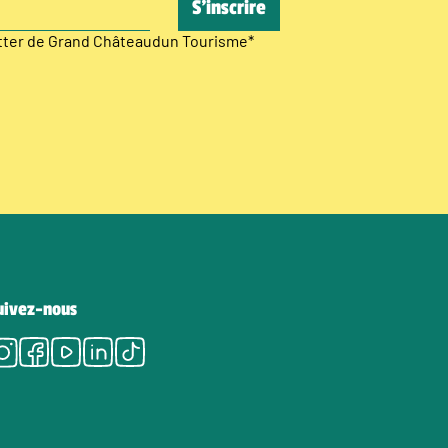
etter de Grand Châteaudun Tourisme
*
uivez-nous
Instagram
Facebook
Youtube
LinkedIn
Tiktok