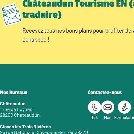
Châteaudun Tourisme EN (
traduire)
Recevez tous nos bons plans pour profiter de 
échappée !
Nos Bureaux
Contactez-nous
Châteaudun
1 rue de Luynes
28200 Châteaudun
Tél.
Mail
Formulair
Cloyes les Trois Rivières
25 rue Nationale Cloyes-sur-le-Loir 28220