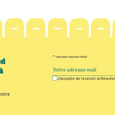
"
*
" indicates required fields
nd
à
J’accepte de recevoir la Newsl
votre