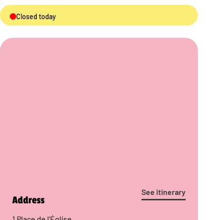
Closed today
See itinerary
Address
1 Place de l'Église