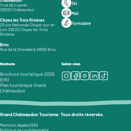
Châteaudun
Tél.
1 rue de Luynes
28200 Châteaudun
Mail
Cloyes les Trois Rivières
Formulaire
25 rue Nationale Cloyes-sur-le-
Loir 28220 Cloyes les Trois
Rivières
Brou
Rue de la Chevalerie 28160 Brou
Brochures
Suivez-nous
Instagram
Facebook
Youtube
LinkedIn
Tiktok
Brochure touristique 2026
(EN)
Plan touristique Grand
Châteaudun
Grand Châteaudun Tourisme. Tous droits réservés.
Mentions légales (EN)
Politique de confidentialité