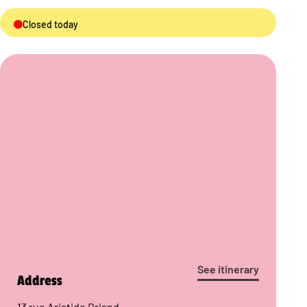
Closed today
See itinerary
Address
13 rue Aristide Briand