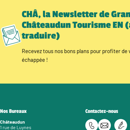
CHÂ, la Newsletter de Gra
Châteaudun Tourisme EN (
traduire)
Recevez tous nos bons plans pour profiter de 
échappée !
Nos Bureaux
Contactez-nous
Châteaudun
1 rue de Luynes