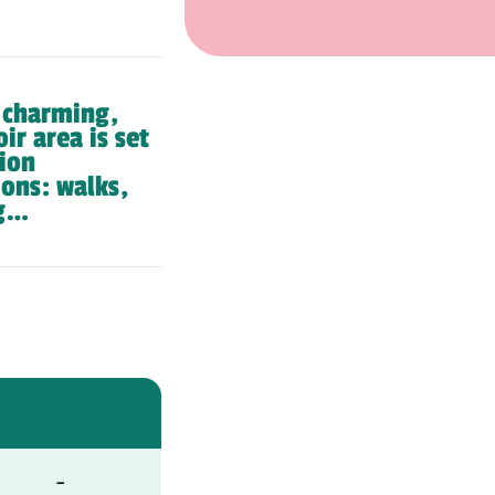
a charming,
ir area is set
tion
ions: walks,
ng…
–