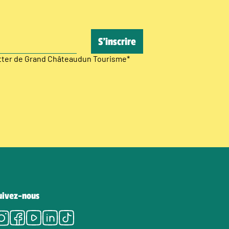
etter de Grand Châteaudun Tourisme
*
uivez-nous
Instagram
Facebook
Youtube
LinkedIn
Tiktok