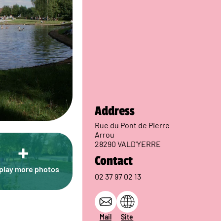
Address
Rue du Pont de Pierre
Arrou
+
28290 VALD'YERRE
Contact
play more photos
02 37 97 02 13
Mail
Site