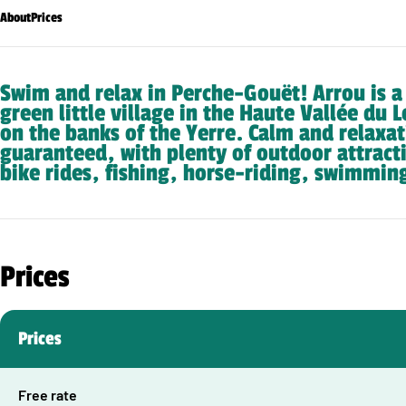
About
Prices
Swim and relax in Perche-Gouët! Arrou is 
green little village in the Haute Vallée du Lo
on the banks of the Yerre. Calm and relaxa
guaranteed, with plenty of outdoor attract
bike rides, fishing, horse-riding, swimmi
Prices
Prices
Free rate