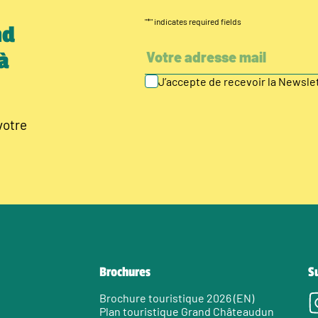
"
*
" indicates required fields
nd
à
J’accepte de recevoir la Newsl
votre
Brochures
S
Brochure touristique 2026 (EN)
Plan touristique Grand Châteaudun