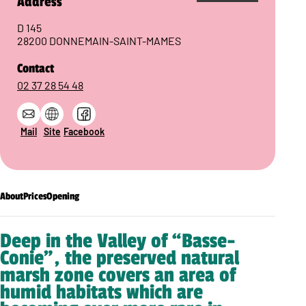
Address
D 145
28200 DONNEMAIN-SAINT-MAMES
Contact
02 37 28 54 48
Mail
Site
Facebook
About
Prices
Opening
Deep in the Valley of “Basse-
Conie”, the preserved natural
marsh zone covers an area of
humid habitats which are