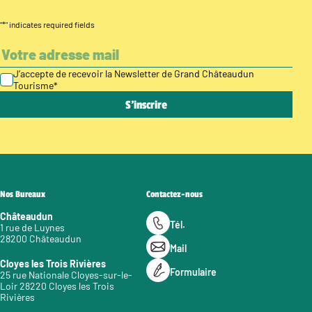
"
*
" indicates required fields
J’accepte de recevoir la Newsletter de Grand Châteaudun
Tourisme
*
Nos Bureaux
Contactez-nous
Châteaudun
Tél.
1 rue de Luynes
28200 Châteaudun
Mail
Cloyes les Trois Rivières
Formulaire
25 rue Nationale Cloyes-sur-le-
Loir 28220 Cloyes les Trois
Rivières