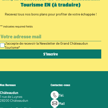
Tourisme EN (à traduire)
Recevez tous nos bons plans pour profiter de votre échappée !
"
*
" indicates required fields
J’accepte de recevoir la Newsletter de Grand Châteaudun
Tourisme
*
Nos Bureaux
Contactez-nous
Châteaudun
Tél.
1 rue de Luynes
28200 Châteaudun
Mail