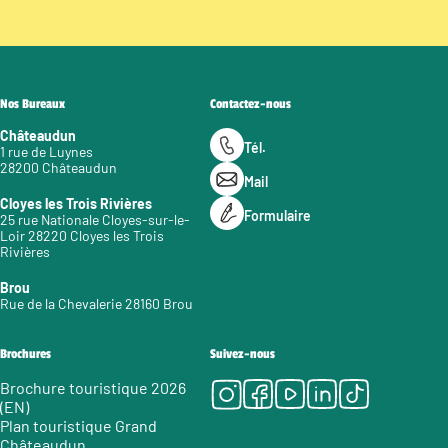
Nos Bureaux
Contactez-nous
Châteaudun
Tél.
1 rue de Luynes
28200 Châteaudun
Mail
Cloyes les Trois Rivières
Formulaire
25 rue Nationale Cloyes-sur-le-
Loir 28220 Cloyes les Trois
Rivières
Brou
Rue de la Chevalerie 28160 Brou
Brochures
Suivez-nous
Instagram
Facebook
Youtube
LinkedIn
Tiktok
Brochure touristique 2026
(EN)
Plan touristique Grand
Châteaudun