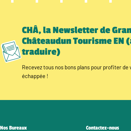
CHÂ, la Newsletter de Gra
Châteaudun Tourisme EN (
traduire)
Recevez tous nos bons plans pour profiter de 
échappée !
Nos Bureaux
Contactez-nous