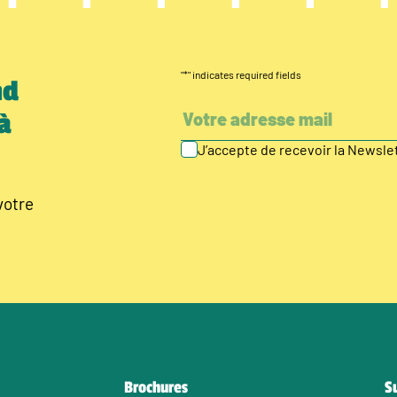
"
*
" indicates required fields
nd
à
J’accepte de recevoir la Newsl
votre
Brochures
S