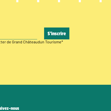
etter de Grand Châteaudun Tourisme
*
uivez-nous