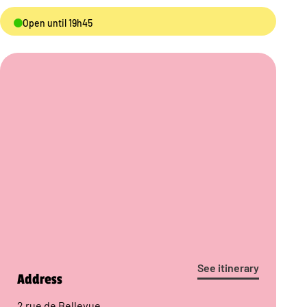
Open until 19h45
See itinerary
Address
2 rue de Bellevue