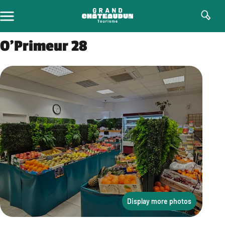
Skip
to
content
O’Primeur 28
Display more photos