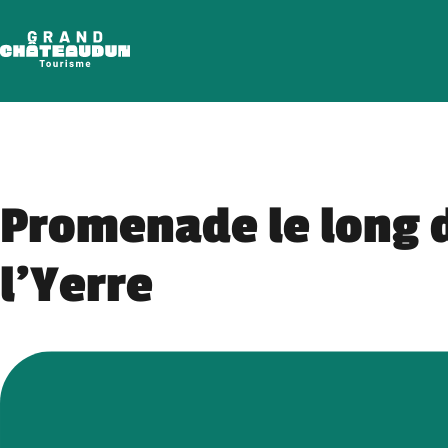
Skip
to
content
Promenade le long 
l’Yerre