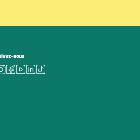
uivez-nous
Instagram
Facebook
Youtube
LinkedIn
Tiktok