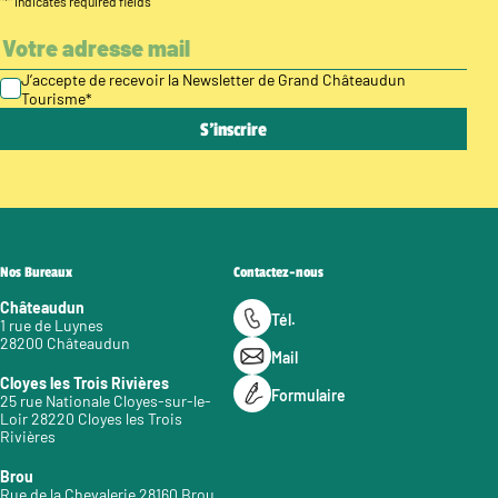
"
*
" indicates required fields
J’accepte de recevoir la Newsletter de Grand Châteaudun
Tourisme
*
Nos Bureaux
Contactez-nous
Châteaudun
Tél.
1 rue de Luynes
28200 Châteaudun
Mail
Cloyes les Trois Rivières
Formulaire
25 rue Nationale Cloyes-sur-le-
Loir 28220 Cloyes les Trois
Rivières
Brou
Rue de la Chevalerie 28160 Brou