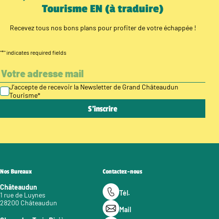
Tourisme EN (à traduire)
Recevez tous nos bons plans pour profiter de votre échappée !
"
*
" indicates required fields
J’accepte de recevoir la Newsletter de Grand Châteaudun
Tourisme
*
Nos Bureaux
Contactez-nous
Châteaudun
Tél.
1 rue de Luynes
28200 Châteaudun
Mail