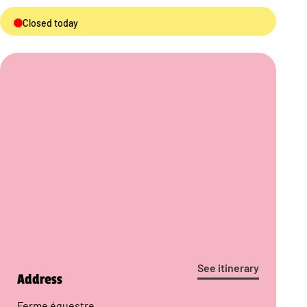
Closed today
See itinerary
Address
Ferme équestre