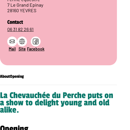
7 Le Grand Epinay
28160 YEVRES
Contact
06 31 82 26 61
Mail
Site
Facebook
About
Opening
La Chevauchée du Perche puts on
a show to delight young and old
alike.
Opening