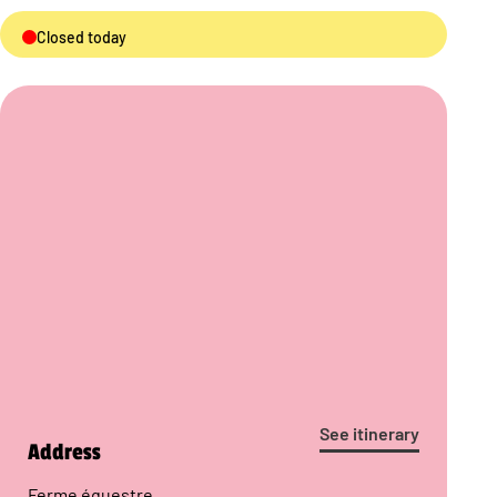
Closed today
See itinerary
Address
Ferme équestre