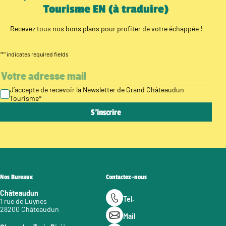
Tourisme EN (à traduire)
Recevez tous nos bons plans pour profiter de votre échappée !
"
*
" indicates required fields
J’accepte de recevoir la Newsletter de Grand Châteaudun
Tourisme
*
Nos Bureaux
Contactez-nous
Châteaudun
Tél.
1 rue de Luynes
28200 Châteaudun
Mail