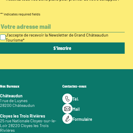
"
*
" indicates required fields
J’accepte de recevoir la Newsletter de Grand Châteaudun
Tourisme
*
Nos Bureaux
Contactez-nous
Châteaudun
Tél.
1 rue de Luynes
28200 Châteaudun
Mail
Cloyes les Trois Rivières
Formulaire
25 rue Nationale Cloyes-sur-le-
Loir 28220 Cloyes les Trois
Rivières