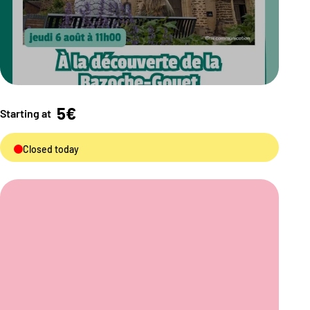
5€
Starting at
Closed today