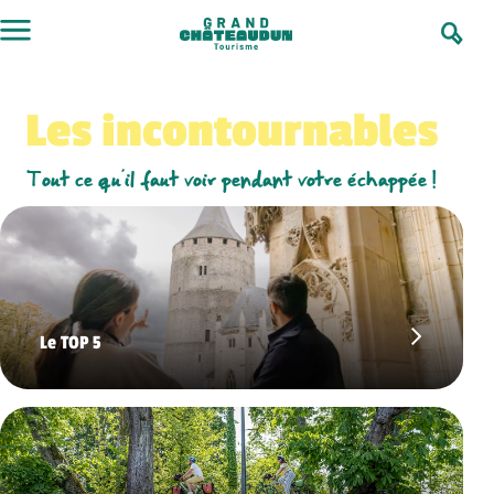
Skip
to
content
Les incontournables
Tout ce qu’il faut voir pendant votre échappée !
Le TOP 5