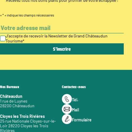
Recevez tous nos bons plans pour profiter de votre échappée !
«
*
» indique les champs nécessaires
J’accepte de recevoir la Newsletter de Grand Châteaudun
Tourisme
*
Nos Bureaux
Contactez-nous
Châteaudun
Tél.
1 rue de Luynes
28200 Châteaudun
Mail
Cloyes les Trois Rivières
Formulaire
25 rue Nationale Cloyes-sur-le-
Loir 28220 Cloyes les Trois
Rivières