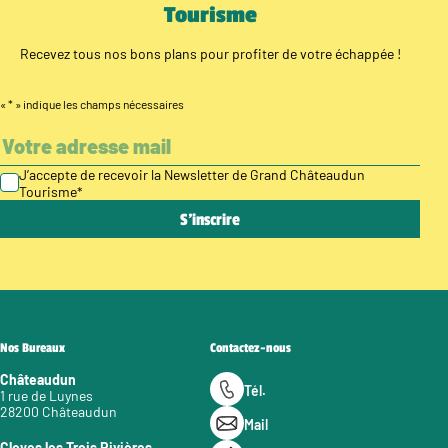
Tourisme
Recevez tous nos bons plans pour profiter de votre échappée !
«
*
» indique les champs nécessaires
J’accepte de recevoir la Newsletter de Grand Châteaudun
Tourisme
*
Nos Bureaux
Contactez-nous
Châteaudun
Tél.
1 rue de Luynes
28200 Châteaudun
Mail
Cloyes les Trois Rivières