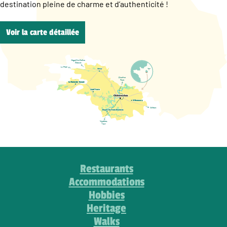
destination pleine de charme et d’authenticité !
Voir la carte détaillée
Restaurants
Accommodations
Hobbies
Heritage
Walks