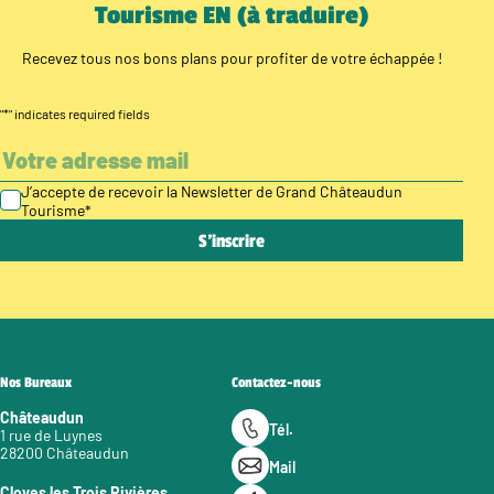
Tourisme EN (à traduire)
Recevez tous nos bons plans pour profiter de votre échappée !
"
*
" indicates required fields
J’accepte de recevoir la Newsletter de Grand Châteaudun
Tourisme
*
Nos Bureaux
Contactez-nous
Châteaudun
Tél.
1 rue de Luynes
28200 Châteaudun
Mail
Cloyes les Trois Rivières