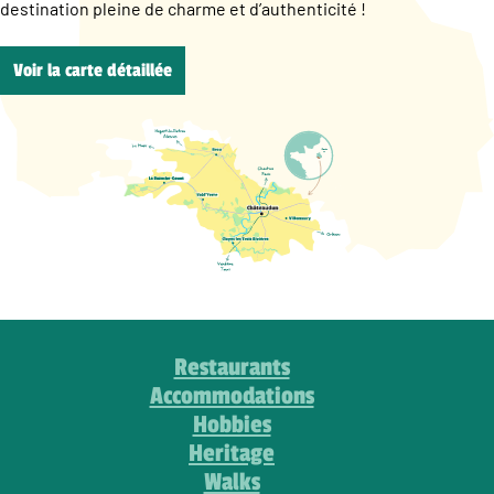
destination pleine de charme et d’authenticité !
Voir la carte détaillée
Restaurants
Accommodations
Hobbies
Heritage
Walks