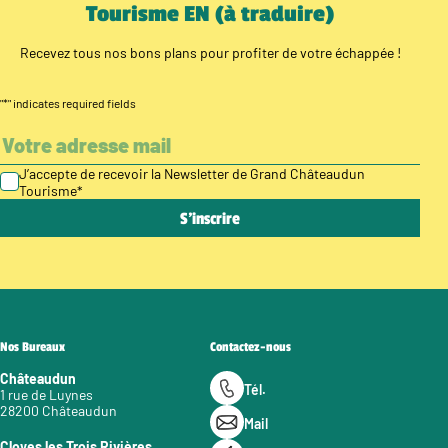
Tourisme EN (à traduire)
Recevez tous nos bons plans pour profiter de votre échappée !
"
*
" indicates required fields
J’accepte de recevoir la Newsletter de Grand Châteaudun
Tourisme
*
Nos Bureaux
Contactez-nous
Châteaudun
Tél.
1 rue de Luynes
28200 Châteaudun
Mail
Cloyes les Trois Rivières