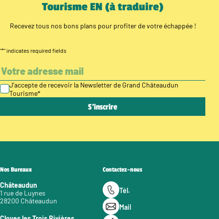
Tourisme EN (à traduire)
Recevez tous nos bons plans pour profiter de votre échappée !
"
*
" indicates required fields
J’accepte de recevoir la Newsletter de Grand Châteaudun
Tourisme
*
Nos Bureaux
Contactez-nous
Châteaudun
Tél.
1 rue de Luynes
28200 Châteaudun
Mail
Cloyes les Trois Rivières