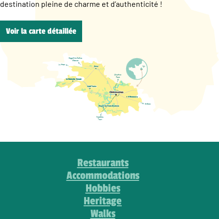
destination pleine de charme et d’authenticité !
Voir la carte détaillée
Restaurants
Accommodations
Hobbies
Heritage
Walks