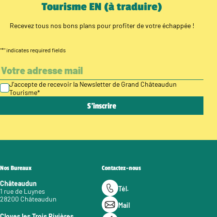
Tourisme EN (à traduire)
Recevez tous nos bons plans pour profiter de votre échappée !
"
*
" indicates required fields
J’accepte de recevoir la Newsletter de Grand Châteaudun
Tourisme
*
Nos Bureaux
Contactez-nous
Châteaudun
Tél.
1 rue de Luynes
28200 Châteaudun
Mail
Cloyes les Trois Rivières