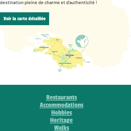
destination pleine de charme et d’authenticité !
Voir la carte détaillée
Restaurants
Accommodations
Hobbies
Heritage
Walks