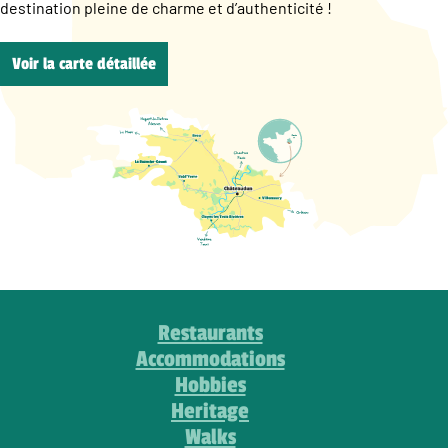
destination pleine de charme et d’authenticité !
Voir la carte détaillée
Restaurants
Accommodations
Hobbies
Heritage
Walks