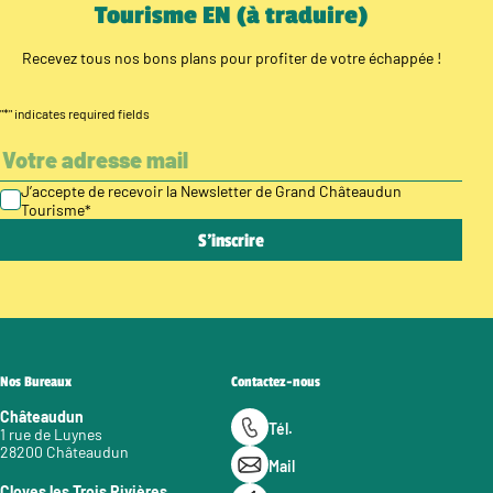
Tourisme EN (à traduire)
Recevez tous nos bons plans pour profiter de votre échappée !
"
*
" indicates required fields
J’accepte de recevoir la Newsletter de Grand Châteaudun
Tourisme
*
Nos Bureaux
Contactez-nous
Châteaudun
Tél.
1 rue de Luynes
28200 Châteaudun
Mail
Cloyes les Trois Rivières