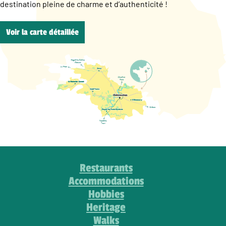
destination pleine de charme et d’authenticité !
Voir la carte détaillée
Restaurants
Accommodations
Hobbies
Heritage
Walks