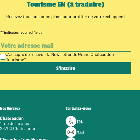
Tourisme EN (à traduire)
Recevez tous nos bons plans pour profiter de votre échappée !
"
*
" indicates required fields
J’accepte de recevoir la Newsletter de Grand Châteaudun
Tourisme
*
Nos Bureaux
Contactez-nous
Châteaudun
Tél.
1 rue de Luynes
28200 Châteaudun
Mail
Cloyes les Trois Rivières