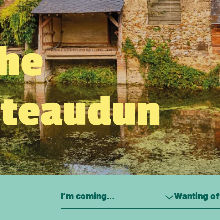
the
âteaudun