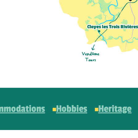
mmodations
Hobbies
Heritage