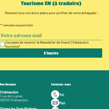
Tourisme EN (à traduire)
Recevez tous nos bons plans pour profiter de votre échappée !
"
*
" indicates required fields
J’accepte de recevoir la Newsletter de Grand Châteaudun
Tourisme
*
Nos Bureaux
Contactez-nous
Châteaudun
Tél.
1 rue de Luynes
28200 Châteaudun
Mail
Cloyes les Trois Rivières