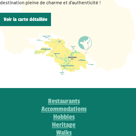
destination pleine de charme et d’authenticité !
Voir la carte détaillée
Restaurants
Accommodations
Hobbies
Heritage
Walks