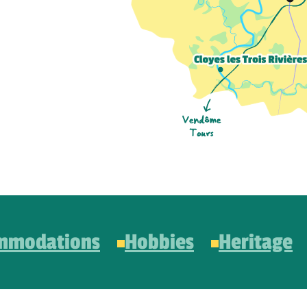
mmodations
Hobbies
Heritage