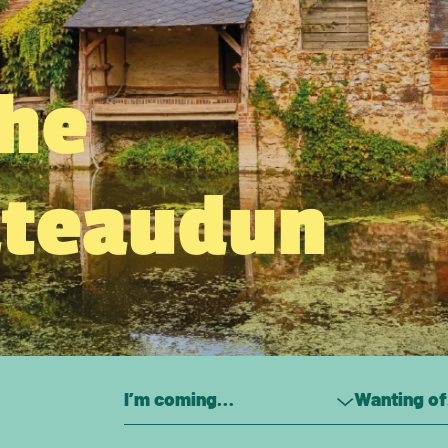
the
âteaudun