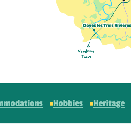
mmodations
Hobbies
Heritage