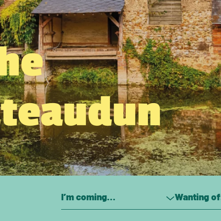
the
âteaudun