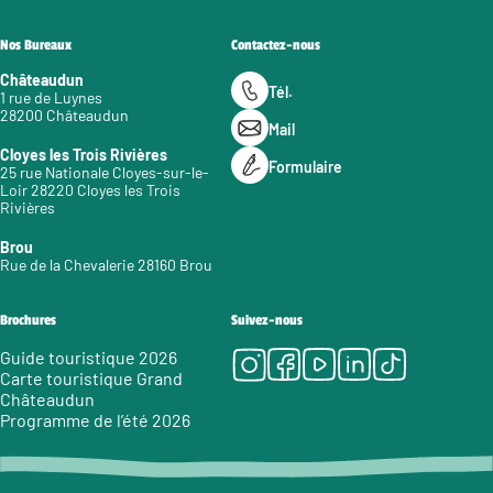
Nos Bureaux
Contactez-nous
Châteaudun
Tél.
1 rue de Luynes
28200 Châteaudun
Mail
Cloyes les Trois Rivières
Formulaire
25 rue Nationale Cloyes-sur-le-
Loir 28220 Cloyes les Trois
Rivières
Brou
Rue de la Chevalerie 28160 Brou
Brochures
Suivez-nous
Instagram
Facebook
Youtube
LinkedIn
Tiktok
Guide touristique 2026
Carte touristique Grand
Châteaudun
Programme de l’été 2026