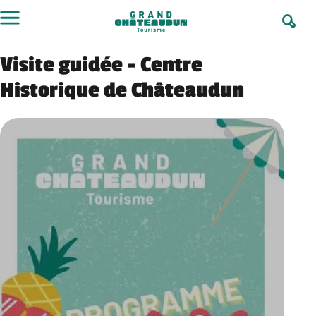
Aller
au
contenu
Visite guidée – Centre
Historique de Châteaudun